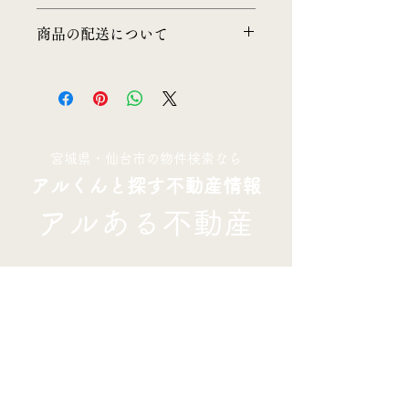
徴やおすすめのポイントなどを説明し
返品・返金ポリシーを入力してくださ
ましょう。
商品の配送について
い。顧客が商品に満足しなかった場合
や、不備があった場合に行う手続きの
配送地域、料金、所要時間、梱包な
手順などを説明しましょう。内容を明
ど、商品の配送に関する情報を入力し
確にすることで顧客からの信頼を獲得
てください。配送情報を明確にするこ
し、安心して商品を購入していただけ
とで顧客からの信頼を獲得し、安心し
ます。
て商品を購入していただけます。
​宮城県・仙台市の物件検索なら
アルくんと探す不動産情報
アルある不動産
TOP
物件情報